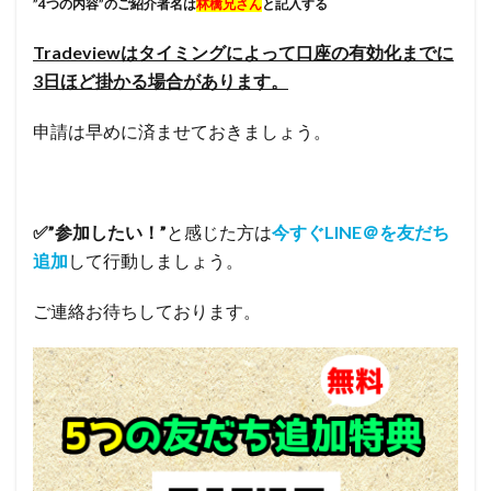
”4つの内容”のご紹介者名は
林檎兄さん
と記入する
Tradeviewはタイミングによって口座の有効化までに
3日ほど掛かる場合があります。
申請は早めに済ませておきましょう。
✅
”参加したい！”
と感じた方は
今すぐLINE＠を友だち
追加
して行動しましょう。
ご連絡お待ちしております。