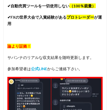
✔︎自動売買ツールを一切使用しない
（100％裁量）
✔︎FXの世界大会で入賞経験がある
プロトレーダー
が運
用
論より証拠！
サバンナのリアルな収支結果を随時更新します。
参加希望者は
公式LINE
からご連絡下さい。