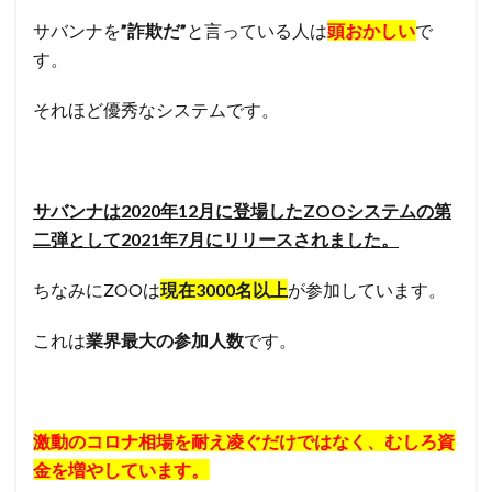
サバンナを
”詐欺だ”
と言っている人は
頭おかしい
で
す。
それほど優秀なシステムです。
サバンナは2020年12月に登場したZOOシステムの第
二弾として2021年7月にリリースされました。
ちなみにZOOは
現在3000名以上
が参加しています。
これは
業界最大の参加人数
です。
激動のコロナ相場を耐え凌ぐだけではなく、むしろ資
金を増やしています。