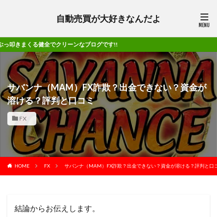
自動売買が大好きなんだよ
ブログです!!
サバンナ（MAM）FX詐欺？出金できない？資金が
溶ける？評判と口コミ
FX
HOME
FX
サバンナ（MAM）FX詐欺？出金できない？資金が溶ける？評判と口
結論からお伝えします。