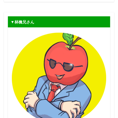
▼林檎兄さん