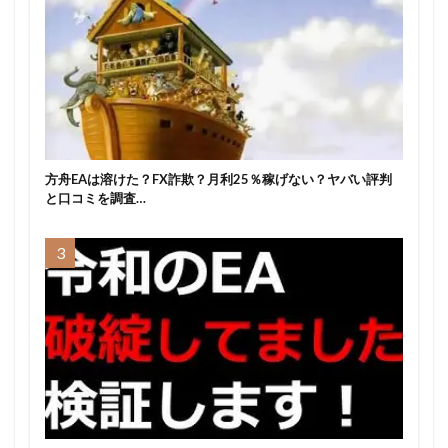
方舟EAは溶けた？FX詐欺？月利25％稼げない？ヤバい評判
と口コミを調査…