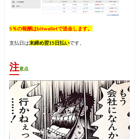
5％の報酬はbitwalletで送金します。
支払日は
末締め翌15日払い
です。
注
意点