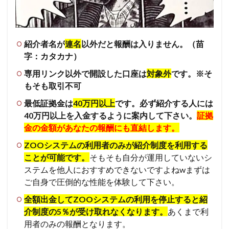
紹介者名が
連名
以外だと報酬は入りません。（苗
字：カタカナ）
専用リンク以外で開設した口座は
対象外
です。※そ
もそも取引不可
最低証拠金は
40万円以上
です。必ず紹介する人には
40万円以上を入金するように案内して下さい。
証拠
金の金額があなたの報酬にも直結します。
ZOOシステムの利用者のみが紹介制度を利用する
ことが可能です。
そもそも
自分が運用していないシ
ステムを他人におすすめできないですよねwまずは
ご自身で圧倒的な性能を体験して下さい。
全額出金してZOOシステムの利用を停止すると紹
介制度の5％が受け取れなくなります。
あくまで利
用者のみの報酬となります。