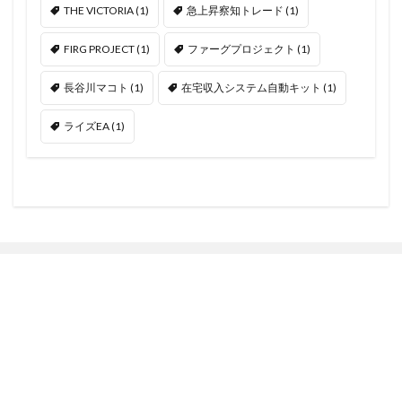
THE VICTORIA
(1)
急上昇察知トレード
(1)
FIRG PROJECT
(1)
ファーグプロジェクト
(1)
長谷川マコト
(1)
在宅収入システム自動キット
(1)
ライズEA
(1)
FX
の最新記事