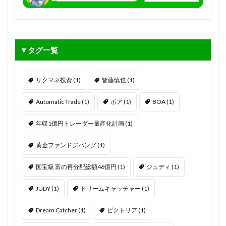
▼タグ一覧
リクマネ投資
(1)
皆藤慎也
(1)
Automatic Trade
(1)
ボア
(1)
BOA
(1)
年収1億円トレーダー量産化計画
(1)
黄金ファンドジパング
(1)
国宝級 富の再分配総額46億円
(1)
ジュディ
(1)
JUDY
(1)
ドリームキャッチャー
(1)
Dream Catcher
(1)
ビクトリア
(1)