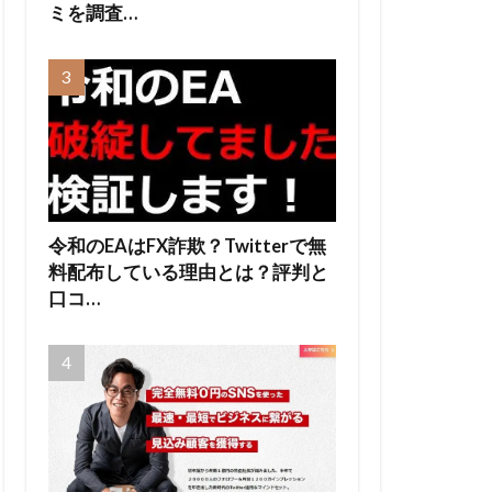
ミを調査…
令和のEAはFX詐欺？Twitterで無
料配布している理由とは？評判と
口コ…