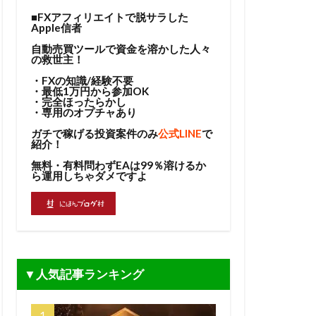
■FXアフィリエイトで脱サラした
Apple信者
自動売買ツールで資金を溶かした人々
の救世主！
・FXの知識/経験不要
・最低1万円から参加OK
・完全ほったらかし
・専用のオプチャあり
ガチで稼げる投資案件のみ
公式LINE
で
紹介！
無料・有料問わずEAは99％溶けるか
ら運用しちゃダメですよ
▼人気記事ランキング