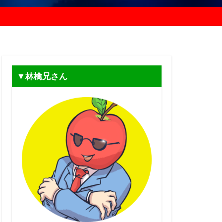
▼林檎兄さん