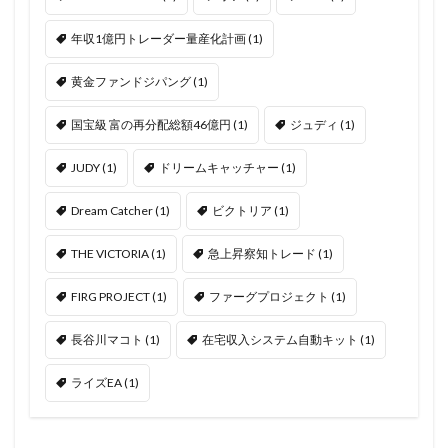
年収1億円トレーダー量産化計画
(1)
黄金ファンドジパング
(1)
国宝級 富の再分配総額46億円
(1)
ジュディ
(1)
JUDY
(1)
ドリームキャッチャー
(1)
Dream Catcher
(1)
ビクトリア
(1)
THE VICTORIA
(1)
急上昇察知トレード
(1)
FIRG PROJECT
(1)
ファーグプロジェクト
(1)
長谷川マコト
(1)
在宅収入システム自動キット
(1)
ライズEA
(1)