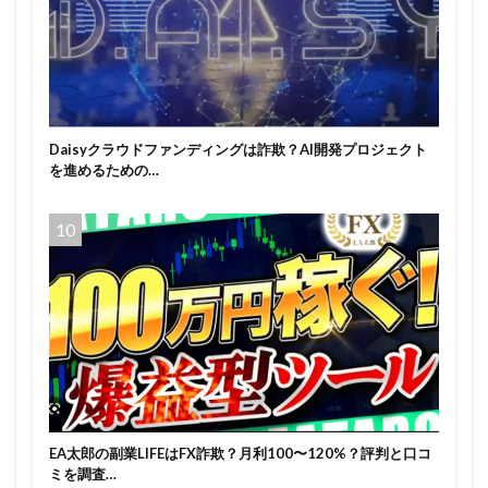
Daisyクラウドファンディングは詐欺？AI開発プロジェクト
を進めるための…
EA太郎の副業LIFEはFX詐欺？月利100〜120%？評判と口コ
ミを調査…