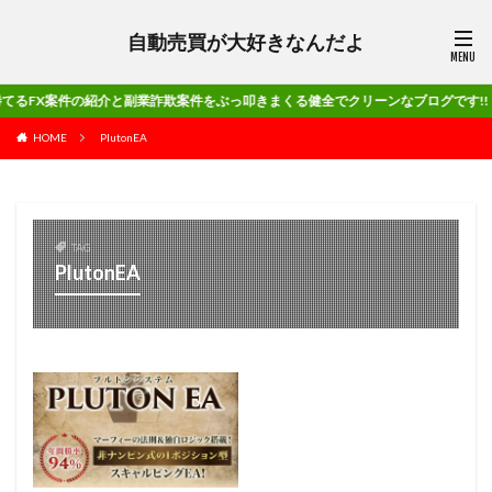
自動売買が大好きなんだよ
の紹介と副業詐欺案件をぶっ叩きまくる健全でクリーンなブログです!!
HOME
PlutonEA
TAG
PlutonEA