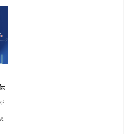
伝
一が
思