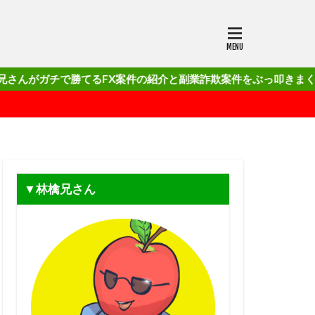
で勝てるFX案件の紹介と副業詐欺案件をぶっ叩きまくる健全でクリー
▼林檎兄さん