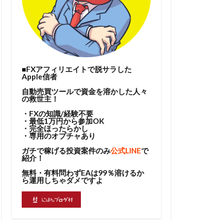
■FXアフィリエイトで脱サラした
Apple信者
自動売買ツールで資金を溶かした人々
の救世主！
・FXの知識/経験不要
・最低1万円から参加OK
・完全ほったらかし
・専用のオプチャあり
ガチで稼げる投資案件のみ
公式LINE
で
紹介！
無料・有料問わずEAは99％溶けるか
ら運用しちゃダメですよ