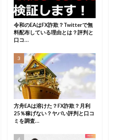
令和のEAはFX詐欺？Twitterで無
料配布している理由とは？評判と
口コ…
方舟EAは溶けた？FX詐欺？月利
25％稼げない？ヤバい評判と口コ
ミを調査…