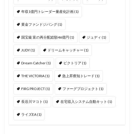
年収1億円トレーダー量産化計画
(1)
黄金ファンドジパング
(1)
国宝級 富の再分配総額46億円
(1)
ジュディ
(1)
JUDY
(1)
ドリームキャッチャー
(1)
Dream Catcher
(1)
ビクトリア
(1)
THE VICTORIA
(1)
急上昇察知トレード
(1)
FIRG PROJECT
(1)
ファーグプロジェクト
(1)
長谷川マコト
(1)
在宅収入システム自動キット
(1)
ライズEA
(1)