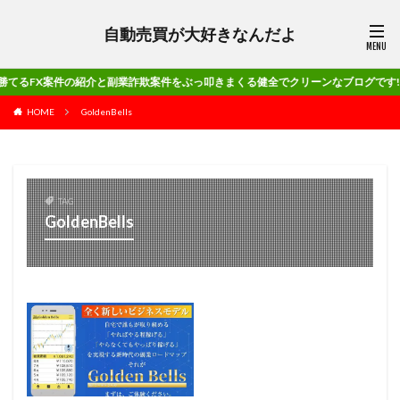
自動売買が大好きなんだよ
件の紹介と副業詐欺案件をぶっ叩きまくる健全でクリーンなブログです!!
HOME
GoldenBells
TAG
GoldenBells