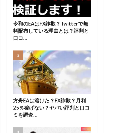
令和のEAはFX詐欺？Twitterで無
料配布している理由とは？評判と
口コ…
方舟EAは溶けた？FX詐欺？月利
25％稼げない？ヤバい評判と口コ
ミを調査…