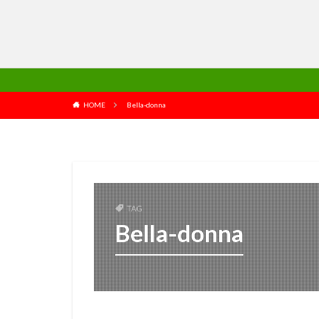
HOME
Bella-donna
TAG
Bella-donna