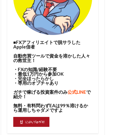
■FXアフィリエイトで脱サラした
Apple信者
自動売買ツールで資金を溶かした人々
の救世主！
・FXの知識/経験不要
・最低1万円から参加OK
・完全ほったらかし
・専用のオプチャあり
ガチで稼げる投資案件のみ
公式LINE
で
紹介！
無料・有料問わずEAは99％溶けるか
ら運用しちゃダメですよ