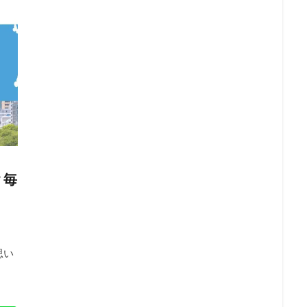
？毎
思い