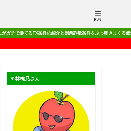
てるFX案件の紹介と副業詐欺案件をぶっ叩きまくる健全でクリーンなブ
▼林檎兄さん