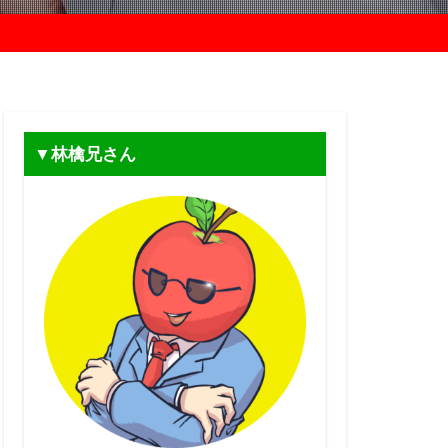
▼林檎兄さん