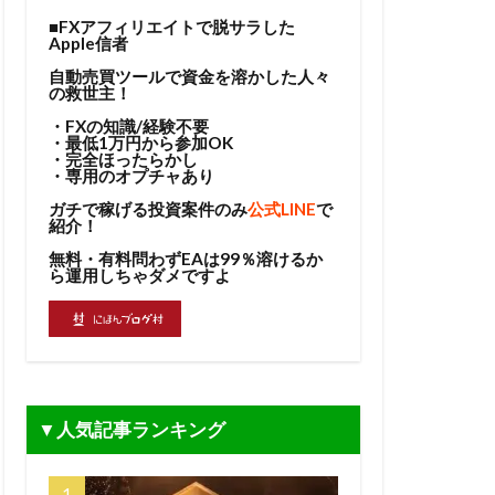
■FXアフィリエイトで脱サラした
Apple信者
自動売買ツールで資金を溶かした人々
の救世主！
・FXの知識/経験不要
・最低1万円から参加OK
・完全ほったらかし
・専用のオプチャあり
ガチで稼げる投資案件のみ
公式LINE
で
紹介！
無料・有料問わずEAは99％溶けるか
ら運用しちゃダメですよ
▼人気記事ランキング