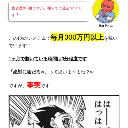
投資歴8年目ですが、断トツで過去No.1で
す!!
林檎兄さん
毎月300万円以上
このFXのシステムで
を稼い
でいます！
1ヶ月で割いている時間は3分程度です
「絶対に嘘だろw」
って思いますよね？w
事実
ですが、
です！