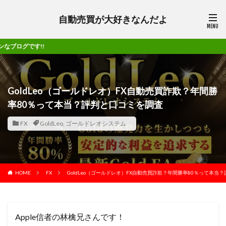
自動売買が大好きなんだよ
Ap
GoldLeo（ゴールドレオ）FX自動売買詐欺？年間勝
率80％って本当？評判と口コミを調査
FX
GoldLeo
,
ゴールドレオシステム
HOME
FX
GoldLeo（ゴールドレオ）FX自動売買詐欺？年間勝率80％って本当
Apple信者の林檎兄さんです！