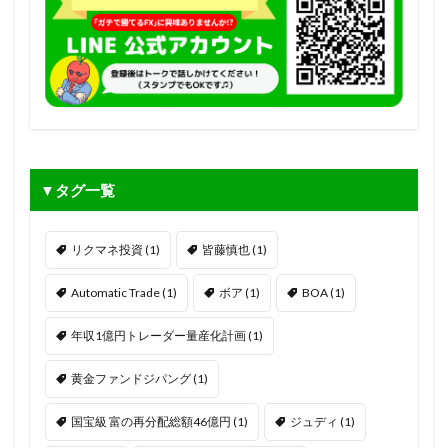
▼タグ一覧
リクマネ投資
(1)
皆藤慎也
(1)
Automatic Trade
(1)
ボア
(1)
BOA
(1)
年収1億円トレーダー量産化計画
(1)
黄金ファンドジパング
(1)
国宝級 富の再分配総額46億円
(1)
ジュディ
(1)