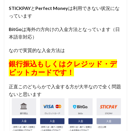
STICKPAY
と
Perfect Money
は利用できない状況にな
っています
BitGo
は海外の方向けの入金方法となっています（日
本語非対応）
なので
実質的な入金方法は
銀行振込もしくはクレジッド・デ
ビットカードです！
正直このどちらかで入金する方が大半なので全く問題
ないと思います