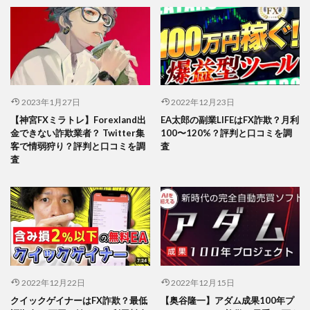
2023年1月27日
2022年12月23日
【神宮FXミラトレ】Forexland出
EA太郎の副業LIFEはFX詐欺？月利
金できない詐欺業者？ Twitter集
100〜120%？評判と口コミを調
客で情弱狩り？評判と口コミを調
査
査
2022年12月22日
2022年12月15日
クイックゲイナーはFX詐欺？最低
【奥谷隆一】アダム成果100年プ