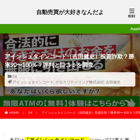
自動売買が大好きなんだよ
Apple信者の林檎兄さんが
アインシュタインコード（吉田健史）投資詐欺？勝
率90〜100％？評判と口コミを調査
FX
アインシュタインコード
,
クロスリテイリング株式会社
,
吉田健史
HOME
FX
アインシュタインコード（吉田健史）投資詐欺？勝率90〜100％？評
本日は
「アインシュタインコード」
について記事を書