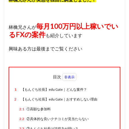
毎月100万円以上稼いでい
林檎兄さんが
るFXの案件
も紹介しています
興味ある方は最後までご覧ください
目次
1
【もんぐち社長】edu Gate｜どんな案件？
2
【もんぐち社長】edu Gate｜おすすめしない理由
2.1
①高額な参加料
2.2
②具体的な良いクチコミが見当たらない
2.3
③もんぐち社長は説得力が弱い？