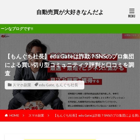
自動売買が大好きなんだよ
App
【もんぐち社長】edu Gateは詐欺？SNSのプロ集団
による買い切り型コミュニティ？評判と口コミを調
査
スマホ副業
edu Gate
,
もんぐち社長
HOME
スマホ副業
【もんぐち社長】edu Gateは詐欺？SNSのプロ集団によ