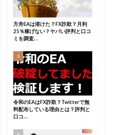
方舟EAは溶けた？FX詐欺？月利
25％稼げない？ヤバい評判と口コ
ミを調査…
令和のEAはFX詐欺？Twitterで無
料配布している理由とは？評判と
口コ…