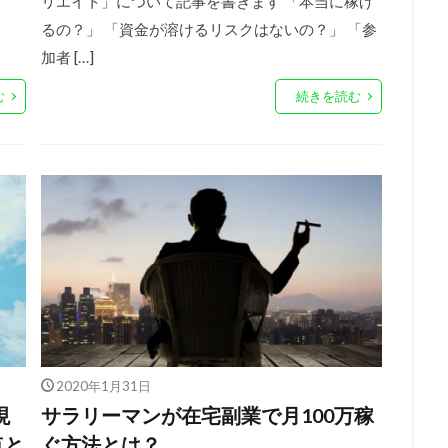
リエイト」について記事を書きます 「本当に稼げ
るの？」 「資金が溶けるリスクはないの？」 「参
加者 […]
む
続きを読む
2020年1月31日
現
サラリーマンが在宅副業で月100万稼
点と
ぐ方法とは？