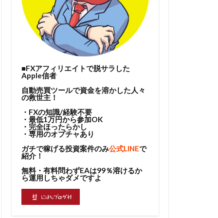
■FXアフィリエイトで脱サラした
Apple信者
自動売買ツールで資金を溶かした人々
の救世主！
・FXの知識/経験不要
・最低1万円から参加OK
・完全ほったらかし
・専用のオプチャあり
ガチで稼げる投資案件のみ
公式LINE
で
紹介！
無料・有料問わずEAは99％溶けるか
ら運用しちゃダメですよ