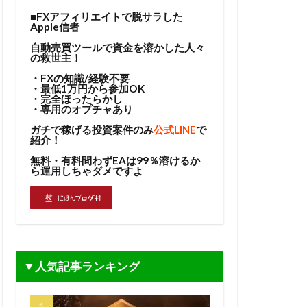
■FXアフィリエイトで脱サラした
Apple信者
自動売買ツールで資金を溶かした人々
の救世主！
・FXの知識/経験不要
・最低1万円から参加OK
・完全ほったらかし
・専用のオプチャあり
ガチで稼げる投資案件のみ
公式LINE
で
紹介！
無料・有料問わずEAは99％溶けるか
ら運用しちゃダメですよ
▼人気記事ランキング