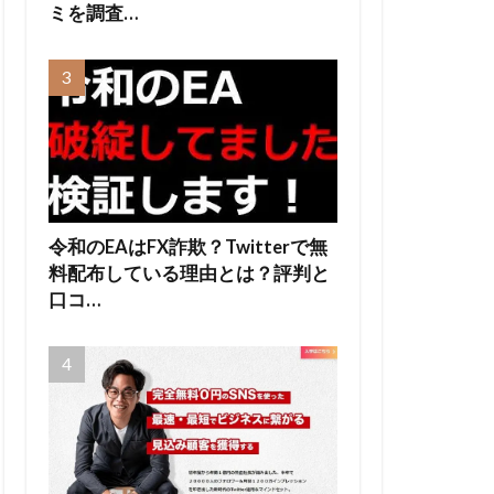
ミを調査…
令和のEAはFX詐欺？Twitterで無
料配布している理由とは？評判と
口コ…