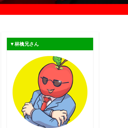
▼林檎兄さん