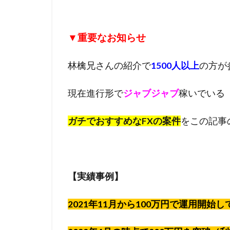
▼重要なお知らせ
林檎兄さんの紹介で
1500人以上
の方が
現在進行形で
ジャブジャブ
稼いでいる
ガチでおすすめなFXの案件
をこの記事
【実績事例】
2021年11月から100万円で運用開始し