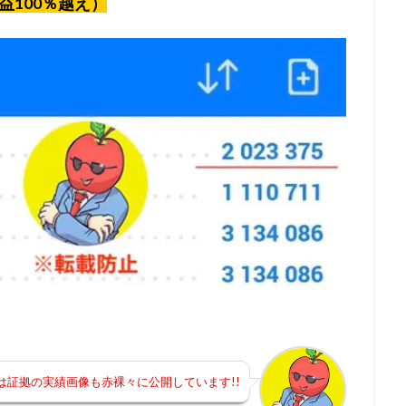
益100％越え）
では証拠の実績画像も赤裸々に公開しています!!