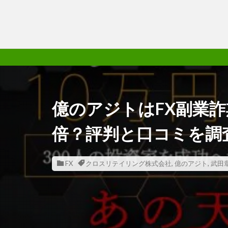
億のアジトはFX副業詐
倍？評判と口コミを調
FX
クロスリテイリング株式会社
,
億のアジト
,
武田