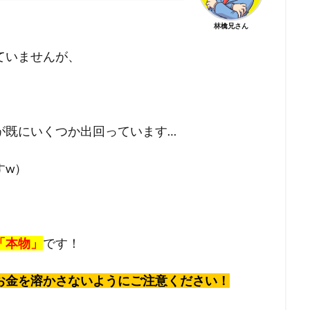
林檎兄さん
ていませんが、
が既にいくつか出回っています…
すw）
「本物」
です！
お金を溶かさないようにご注意ください！