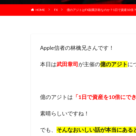
HOME
FX
億のアジトはFX副業詐欺なのか？1日で資産10倍
Apple信者の林檎兄さんです！
本日は
武田章司
が主催の
億のアジト
に
億のアジト
は
「1日で資産を10倍にで
素晴らしいですね！
でも、
そんなおいしい話が本当にある