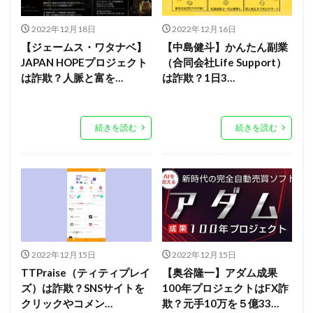
2022年12月18日
2022年12月16日
【ジェームス・ワタナベ】
【中島健斗】かんたん副業
JAPAN HOPEプロジェクト
（合同会社Life Support）
は詐欺？人脈と富を…
は詐欺？1日3…
続きを読む
続きを読む
2022年12月15日
2022年12月15日
TTPraise（ティティプレイ
【奥谷隆一】アダム成果
ズ）は詐欺？SNSサイトを
100年プロジェクトはFX詐
クリックやコメン…
欺？元手10万を５億33…