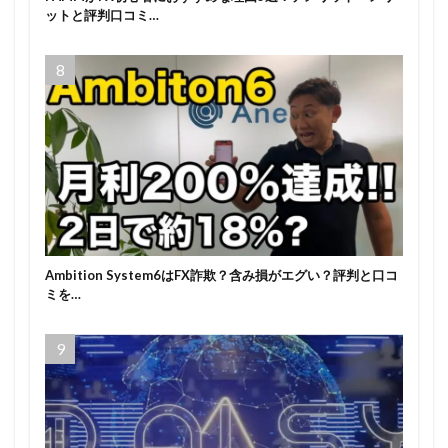
ットと評判口コミ…
Ambition System6はFX詐欺？含み損がエグい？評判と口コ
ミを…