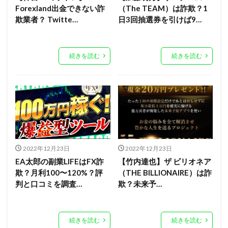
Forexland出金できない詐
（The TEAM）は詐欺？1
欺業者？ Twitte…
日3回抽選券を引けば9…
続きを読む
続きを読む
2022年12月23日
2022年12月23日
EA太郎の副業LIFEはFX詐
【竹内達也】ザ ビリオネア
欺？月利100〜120%？評
（THE BILLIONAIRE）は詐
判と口コミを調査…
欺？未来予…
続きを読む
続きを読む