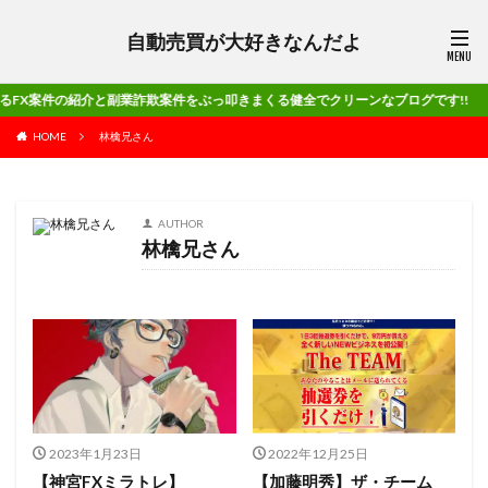
自動売買が大好きなんだよ
介と副業詐欺案件をぶっ叩きまくる健全でクリーンなブログです!!
HOME
林檎兄さん
AUTHOR
林檎兄さん
2023年1月23日
2022年12月25日
【神宮FXミラトレ】
【加藤明秀】ザ・チーム