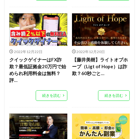
2022年12月22日
2022年12月20日
クイックゲイナーはFX詐
【藤井美樹】ライトオブホ
欺？最低証拠金20万円で始
ープ（Ligt of Hope）は詐
められ利用料金は無料？
欺？60秒ごと…
評…
続きを読む
続きを読む