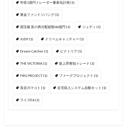
年収1億円トレーダー量産化計画
(1)
黄金ファンドジパング
(1)
国宝級 富の再分配総額46億円
(1)
ジュディ
(1)
JUDY
(1)
ドリームキャッチャー
(1)
Dream Catcher
(1)
ビクトリア
(1)
THE VICTORIA
(1)
急上昇察知トレード
(1)
FIRG PROJECT
(1)
ファーグプロジェクト
(1)
長谷川マコト
(1)
在宅収入システム自動キット
(1)
ライズEA
(1)