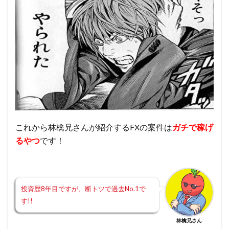
これから林檎兄さんが紹介するFXの案件は
ガチで稼げ
るやつ
です！
投資歴8年目ですが、断トツで過去No.1で
す!!
林檎兄さん