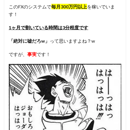
このFXのシステムで
毎月300万円以上
を稼いでいま
す！
1ヶ月で割いている時間は3分程度です
「絶対に嘘だろw」
って思いますよね？w
ですが、
事実
です！