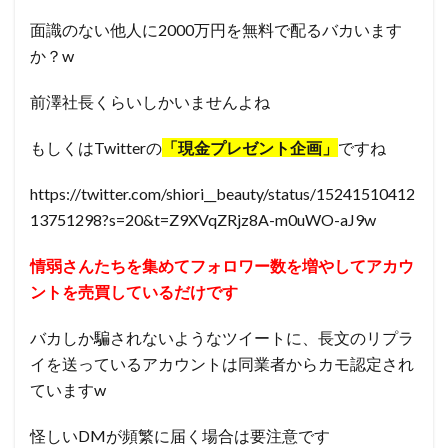
面識のない他人に2000万円を無料で配るバカいます
か？w
前澤社長くらいしかいませんよね
もしくはTwitterの
「現金プレゼント企画」
ですね
https://twitter.com/shiori__beauty/status/15241510412
13751298?s=20&t=Z9XVqZRjz8A-m0uWO-aJ9w
情弱さんたちを集めてフォロワー数を増やしてアカウ
ントを売買しているだけです
バカしか騙されないようなツイートに、長文のリプラ
イを送っているアカウントは同業者からカモ認定され
ていますw
怪しいDMが頻繁に届く場合は要注意です