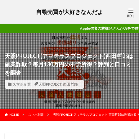
自動売買が大好きなんだよ
Apple信者の林檎兄さんがガチで勝てるFX案件の紹介と副業
天照PROJECT(アマテラスプロジェクト)西田哲郎は
副業詐欺？毎月130万円の不労所得？評判と口コミ
を調査
スマホ副業
天照PROJECT
,
西田哲郎
HOME
スマホ副業
天照PROJECT(アマテラスプロジェクト)西田哲郎は副業詐