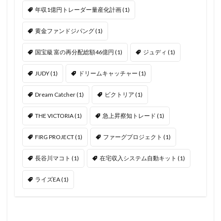
年収1億円トレーダー量産化計画
(1)
黄金ファンドジパング
(1)
国宝級 富の再分配総額46億円
(1)
ジュディ
(1)
JUDY
(1)
ドリームキャッチャー
(1)
Dream Catcher
(1)
ビクトリア
(1)
THE VICTORIA
(1)
急上昇察知トレード
(1)
FIRG PROJECT
(1)
ファーグプロジェクト
(1)
長谷川マコト
(1)
在宅収入システム自動キット
(1)
ライズEA
(1)