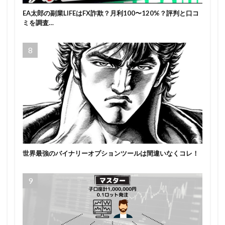
EA太郎の副業LIFEはFX詐欺？月利100〜120%？評判と口コ
ミを調査…
世界最強のバイナリーオプションツールは間違いなくコレ！