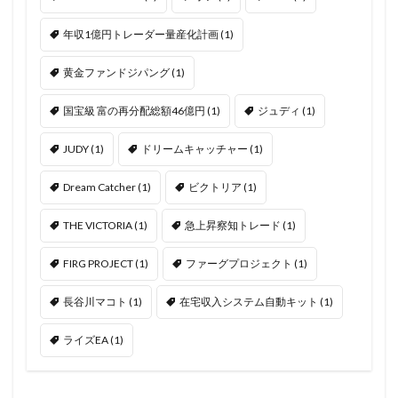
年収1億円トレーダー量産化計画
(1)
黄金ファンドジパング
(1)
国宝級 富の再分配総額46億円
(1)
ジュディ
(1)
JUDY
(1)
ドリームキャッチャー
(1)
Dream Catcher
(1)
ビクトリア
(1)
THE VICTORIA
(1)
急上昇察知トレード
(1)
FIRG PROJECT
(1)
ファーグプロジェクト
(1)
長谷川マコト
(1)
在宅収入システム自動キット
(1)
ライズEA
(1)