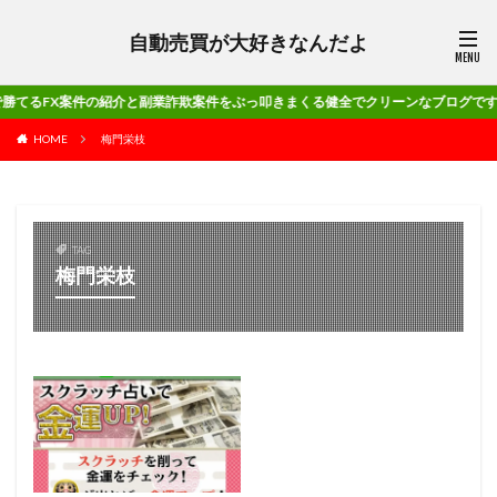
自動売買が大好きなんだよ
案件の紹介と副業詐欺案件をぶっ叩きまくる健全でクリーンなブログです!!
HOME
梅門栄枝
TAG
梅門栄枝