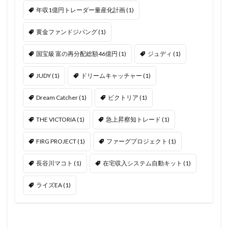
年収1億円トレーダー量産化計画
(1)
黄金ファンドジパング
(1)
国宝級 富の再分配総額46億円
(1)
ジュディ
(1)
JUDY
(1)
ドリームキャッチャー
(1)
Dream Catcher
(1)
ビクトリア
(1)
THE VICTORIA
(1)
急上昇察知トレード
(1)
FIRG PROJECT
(1)
ファーグプロジェクト
(1)
長谷川マコト
(1)
在宅収入システム自動キット
(1)
ライズEA
(1)