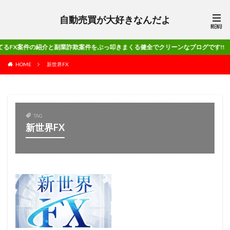
自動売買が大好きなんだよ
件の紹介と副業詐欺案件をぶっ叩きまくる健全でクリーンなブログです!!
HOME
新世界FX
TAG
新世界FX