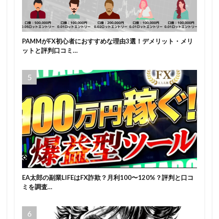
PAMMがFX初心者におすすめな理由3選！デメリット・メリ
ットと評判口コミ…
EA太郎の副業LIFEはFX詐欺？月利100〜120%？評判と口コ
ミを調査…