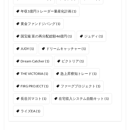
年収1億円トレーダー量産化計画
(1)
黄金ファンドジパング
(1)
国宝級 富の再分配総額46億円
(1)
ジュディ
(1)
JUDY
(1)
ドリームキャッチャー
(1)
Dream Catcher
(1)
ビクトリア
(1)
THE VICTORIA
(1)
急上昇察知トレード
(1)
FIRG PROJECT
(1)
ファーグプロジェクト
(1)
長谷川マコト
(1)
在宅収入システム自動キット
(1)
ライズEA
(1)