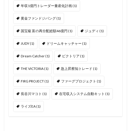
年収1億円トレーダー量産化計画
(1)
黄金ファンドジパング
(1)
国宝級 富の再分配総額46億円
(1)
ジュディ
(1)
JUDY
(1)
ドリームキャッチャー
(1)
Dream Catcher
(1)
ビクトリア
(1)
THE VICTORIA
(1)
急上昇察知トレード
(1)
FIRG PROJECT
(1)
ファーグプロジェクト
(1)
長谷川マコト
(1)
在宅収入システム自動キット
(1)
ライズEA
(1)