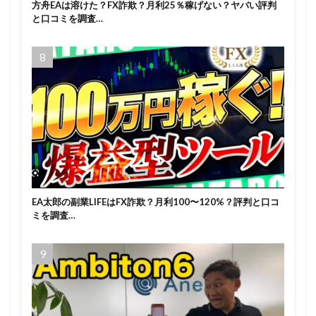
方舟EAは溶けた？FX詐欺？月利25％稼げない？ヤバい評判
と口コミを調査…
EA太郎の副業LIFEはFX詐欺？月利100〜120%？評判と口コ
ミを調査…