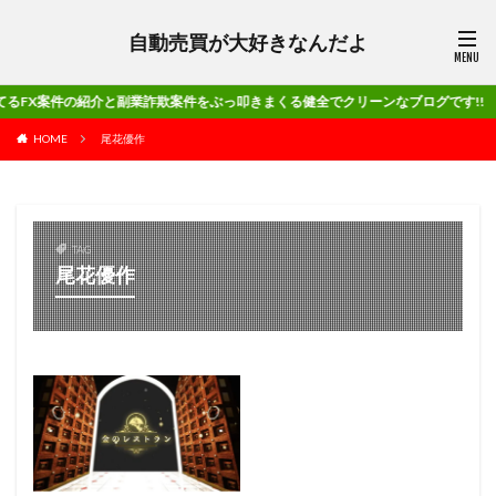
自動売買が大好きなんだよ
件の紹介と副業詐欺案件をぶっ叩きまくる健全でクリーンなブログです!!
HOME
尾花優作
TAG
尾花優作