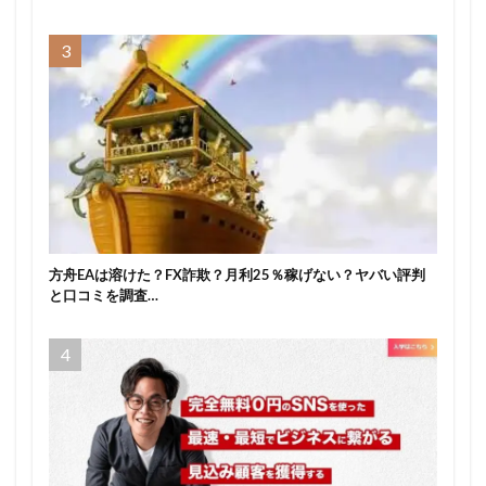
方舟EAは溶けた？FX詐欺？月利25％稼げない？ヤバい評判
と口コミを調査…