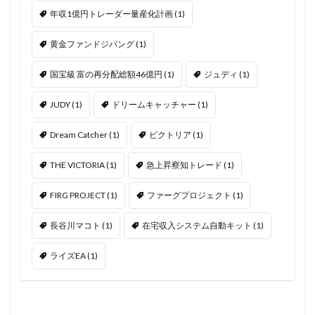
年収1億円トレーダー量産化計画
(1)
黄金ファンドジパング
(1)
国宝級 富の再分配総額46億円
(1)
ジュディ
(1)
JUDY
(1)
ドリームキャッチャー
(1)
Dream Catcher
(1)
ビクトリア
(1)
THE VICTORIA
(1)
急上昇察知トレード
(1)
FIRG PROJECT
(1)
ファーグプロジェクト
(1)
長谷川マコト
(1)
在宅収入システム自動キット
(1)
ライズEA
(1)