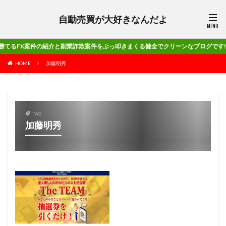
自動売買が大好きなんだよ
件の紹介と副業詐欺案件をぶっ叩きまくる健全でクリーンなブログです!!
HOME
加藤明秀
TAG
加藤明秀