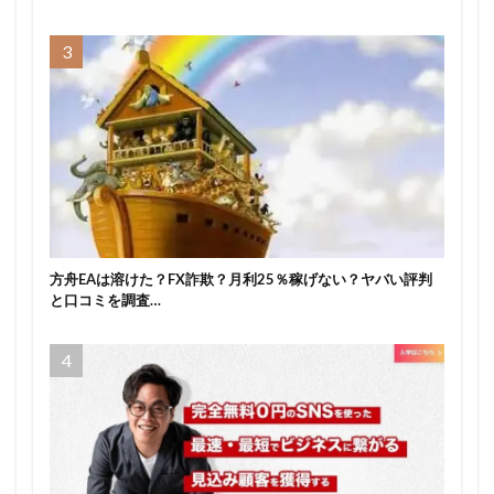
方舟EAは溶けた？FX詐欺？月利25％稼げない？ヤバい評判
と口コミを調査…