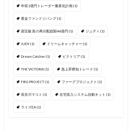
年収1億円トレーダー量産化計画
(1)
黄金ファンドジパング
(1)
国宝級 富の再分配総額46億円
(1)
ジュディ
(1)
JUDY
(1)
ドリームキャッチャー
(1)
Dream Catcher
(1)
ビクトリア
(1)
THE VICTORIA
(1)
急上昇察知トレード
(1)
FIRG PROJECT
(1)
ファーグプロジェクト
(1)
長谷川マコト
(1)
在宅収入システム自動キット
(1)
ライズEA
(1)