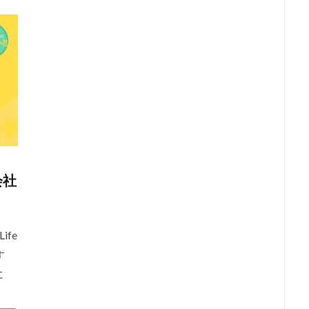
会社
fe
す
に