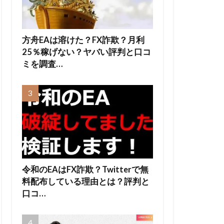
方舟EAは溶けた？FX詐欺？月利
25％稼げない？ヤバい評判と口コ
ミを調査…
令和のEAはFX詐欺？Twitterで無
料配布している理由とは？評判と
口コ…