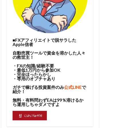
■FXアフィリエイトで脱サラした
Apple信者
自動売買ツールで資金を溶かした人々
の救世主！
・FXの知識/経験不要
・最低1万円から参加OK
・完全ほったらかし
・専用のオプチャあり
ガチで稼げる投資案件のみ
公式LINE
で
紹介！
無料・有料問わずEAは99％溶けるか
ら運用しちゃダメですよ