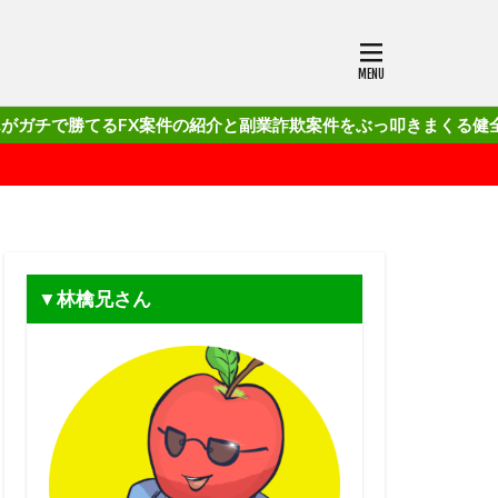
るFX案件の紹介と副業詐欺案件をぶっ叩きまくる健全でクリーンなブ
▼林檎兄さん