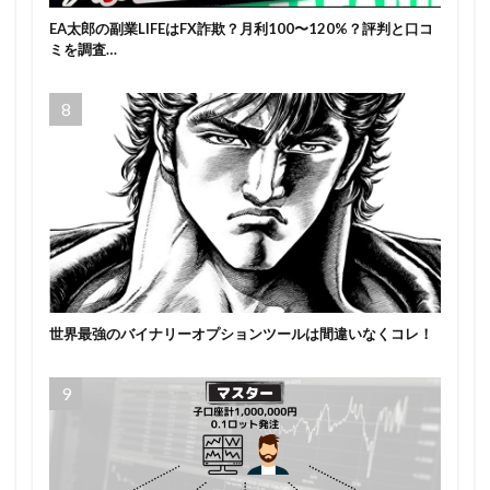
EA太郎の副業LIFEはFX詐欺？月利100〜120%？評判と口コ
ミを調査…
世界最強のバイナリーオプションツールは間違いなくコレ！