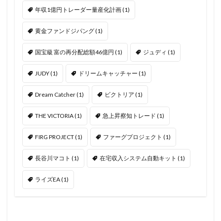
年収1億円トレーダー量産化計画
(1)
黄金ファンドジパング
(1)
国宝級 富の再分配総額46億円
(1)
ジュディ
(1)
JUDY
(1)
ドリームキャッチャー
(1)
Dream Catcher
(1)
ビクトリア
(1)
THE VICTORIA
(1)
急上昇察知トレード
(1)
FIRG PROJECT
(1)
ファーグプロジェクト
(1)
長谷川マコト
(1)
在宅収入システム自動キット
(1)
ライズEA
(1)