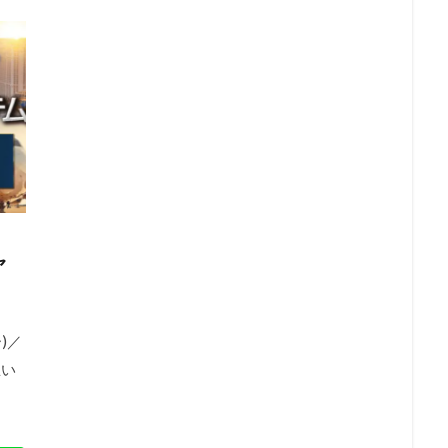
ャ
)／
思い