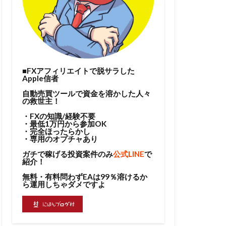
■FXアフィリエイトで脱サラした
Apple信者
自動売買ツールで資金を溶かした人々
の救世主！
・FXの知識/経験不要
・最低1万円から参加OK
・完全ほったらかし
・専用のオプチャあり
ガチで稼げる投資案件のみ
公式LINE
で
紹介！
無料・有料問わずEAは99％溶けるか
ら運用しちゃダメですよ