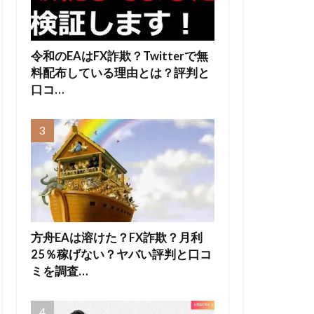
令和のEAはFX詐欺？Twitterで無
料配布している理由とは？評判と
口コ…
方舟EAは溶けた？FX詐欺？月利
25％稼げない？ヤバい評判と口コ
ミを調査…