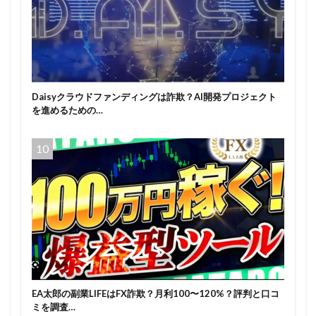
Daisyクラウドファンディングは詐欺？AI開発プロジェクト
を進めるための…
EA太郎の副業LIFEはFX詐欺？月利100〜120%？評判と口コ
ミを調査…