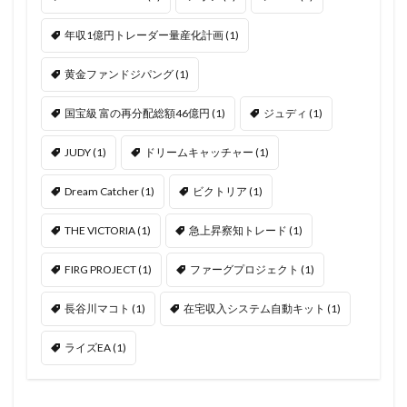
年収1億円トレーダー量産化計画
(1)
黄金ファンドジパング
(1)
国宝級 富の再分配総額46億円
(1)
ジュディ
(1)
JUDY
(1)
ドリームキャッチャー
(1)
Dream Catcher
(1)
ビクトリア
(1)
THE VICTORIA
(1)
急上昇察知トレード
(1)
FIRG PROJECT
(1)
ファーグプロジェクト
(1)
長谷川マコト
(1)
在宅収入システム自動キット
(1)
ライズEA
(1)